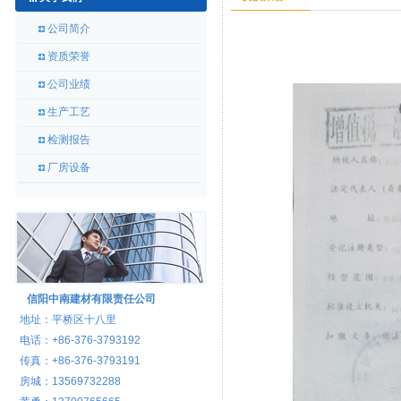
公司简介
资质荣誉
公司业绩
生产工艺
检测报告
厂房设备
信阳中南建材有限责任公司
地址：平桥区十八里
电话：+86-376-3793192
传真：+86-376-3793191
房城：13569732288