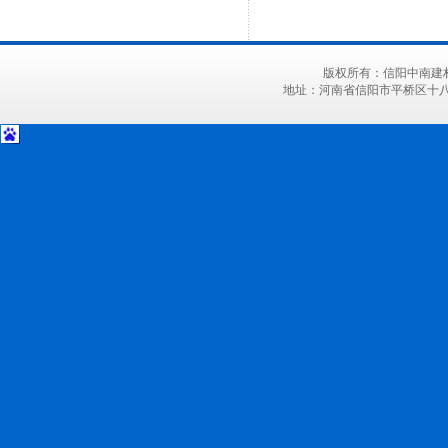
版权所有：信阳中南建材有
地址：河南省信阳市平桥区